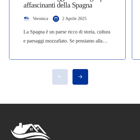
affascinanti della Spagna
Veronica
2 Aprile 2025
La Spagna è un paese ricco di storia, cultura
e paesaggi mozzafiato. Se pensiamo alla
Spagna, probabilmente la prima immagine
che ci viene in mente è la maestosa Sagrada
Familia di Barcellona, simbolo dell’ingegno
di Gaudí. Ma la Spagna è molto più di
questo. Ogni angolo del paese racconta una
storia, dalle maestose opere architettoniche
di […]