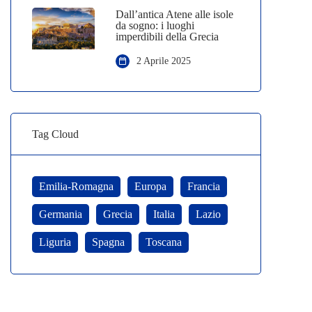
Dall’antica Atene alle isole
da sogno: i luoghi
imperdibili della Grecia
2 Aprile 2025
Tag Cloud
Emilia-Romagna
Europa
Francia
Germania
Grecia
Italia
Lazio
Liguria
Spagna
Toscana