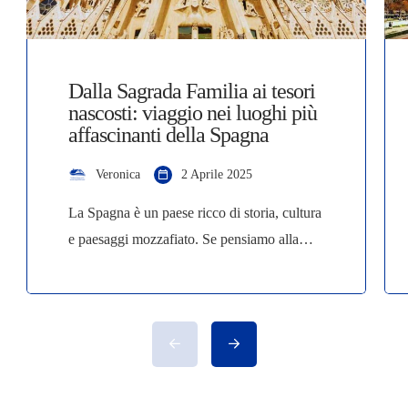
Dalla Sagrada Familia ai tesori
nascosti: viaggio nei luoghi più
affascinanti della Spagna
Veronica
2 Aprile 2025
La Spagna è un paese ricco di storia, cultura
e paesaggi mozzafiato. Se pensiamo alla
Spagna, probabilmente la prima immagine
che ci viene in mente è la maestosa Sagrada
Familia di Barcellona, simbolo dell’ingegno
di Gaudí. Ma la Spagna è molto più di
questo. Ogni angolo del paese racconta una
storia, dalle maestose opere architettoniche