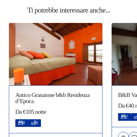
Ti potrebbe interessare anche...
Antico Granaione b&b Residenza
B&B Val
d’Epoca
Da €40 n
Da €105 notte
2
8
8