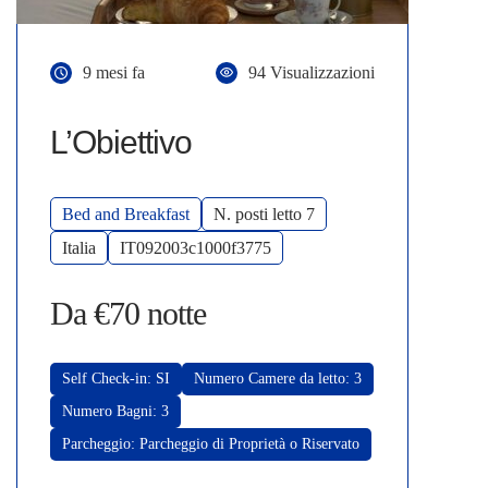
9 mesi fa
94 Visualizzazioni
L’Obiettivo
Bed and Breakfast
N. posti letto 7
Italia
IT092003c1000f3775
Da €70 notte
Self Check-in: SI
Numero Camere da letto: 3
Numero Bagni: 3
Parcheggio: Parcheggio di Proprietà o Riservato