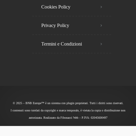
Cookies Policy​
Privacy Policy​
Termini e Condizioni
© 2025 – BNB Europe™ è un sistema con plugin proprietari. Tutti i diritti sono riservati.
I contenuti sono tutelati da copyright e marca temporale, è vietata la copia o distribuzione non
autorizzata. Realizzato da
Fibonacci Web
– P.IVA: 02045600497