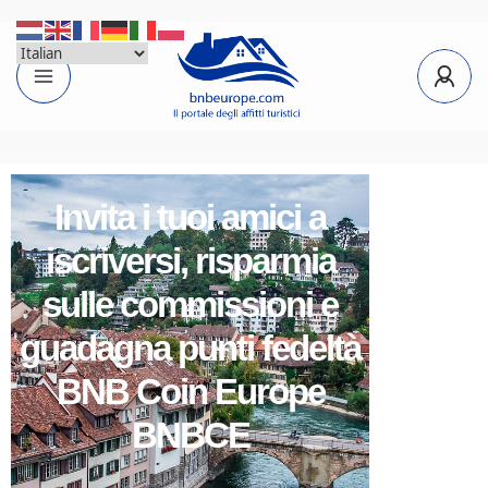
Invita i tuoi amici a
iscriversi, risparmia
sulle commissioni e
guadagna punti fedeltà
BNB Coin Europe
BNBCE